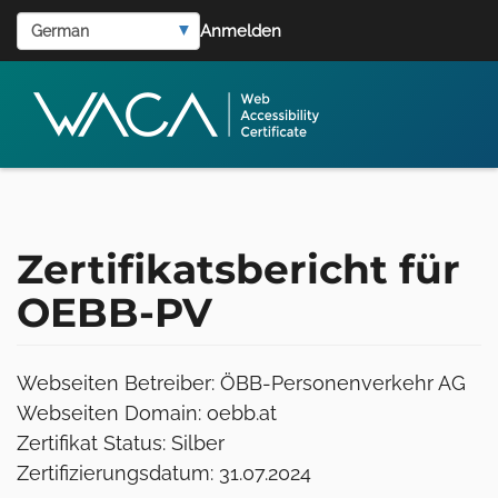
User
Direkt
Select
Anmelden
zum
account
your
Inhalt
language
menu
Zertifikatsbericht für
OEBB-PV
Webseiten Betreiber: ÖBB-Personenverkehr AG
Webseiten Domain: oebb.at
Zertifikat Status: Silber
Zertifizierungsdatum: 31.07.2024