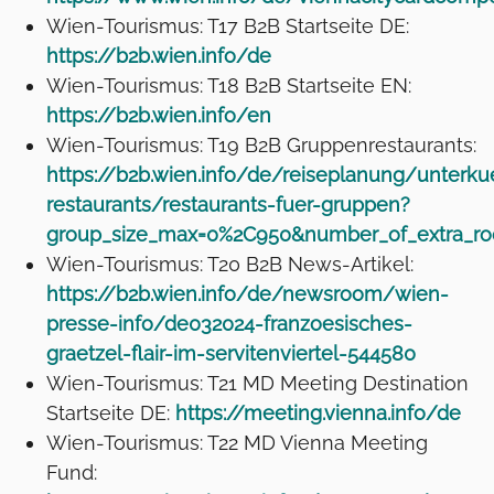
Wien-Tourismus: T17 B2B Startseite DE:
https://b2b.wien.info/de
Wien-Tourismus: T18 B2B Startseite EN:
https://b2b.wien.info/en
Wien-Tourismus: T19 B2B Gruppenrestaurants:
https://b2b.wien.info/de/reiseplanung/unterku
restaurants/restaurants-fuer-gruppen?
group_size_max=0%2C950&number_of_extra_r
Wien-Tourismus: T20 B2B News-Artikel:
https://b2b.wien.info/de/newsroom/wien-
presse-info/de032024-franzoesisches-
graetzel-flair-im-servitenviertel-544580
Wien-Tourismus: T21 MD Meeting Destination
Startseite DE:
https://meeting.vienna.info/de
Wien-Tourismus: T22 MD Vienna Meeting
Fund: