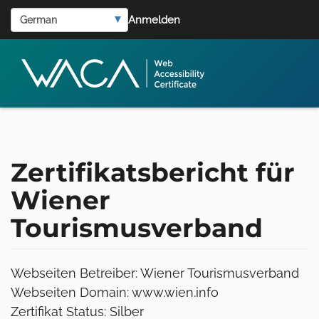
User
Direkt
Select
Anmelden
zum
account
your
Inhalt
language
menu
Zertifikatsbericht für
Wiener
Tourismusverband
Webseiten Betreiber: Wiener Tourismusverband
Webseiten Domain: www.wien.info
Zertifikat Status: Silber