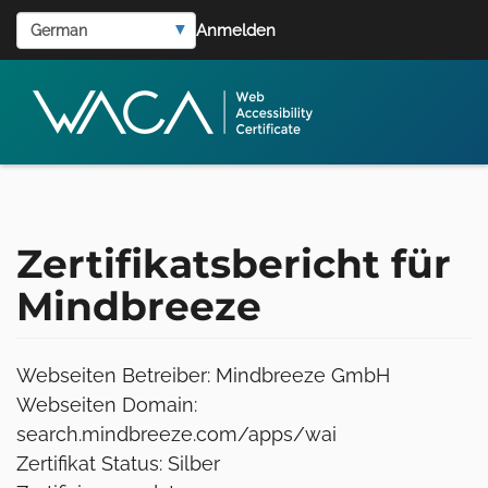
User
Direkt
Select
Anmelden
zum
account
your
Inhalt
language
menu
Zertifikatsbericht für
Mindbreeze
Webseiten Betreiber: Mindbreeze GmbH
Webseiten Domain:
search.mindbreeze.com/apps/wai
Zertifikat Status: Silber