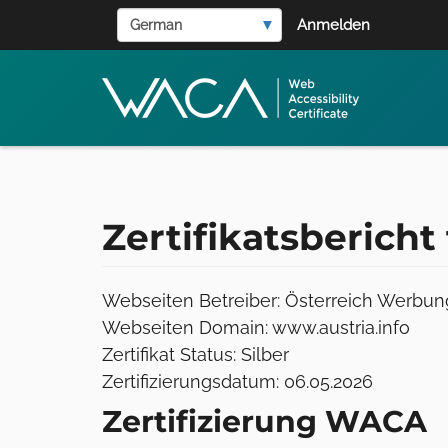
User
Direkt
Select
Anmelden
zum
account
your
language
Inhalt
menu
Zertifikatsberich
Webseiten Betreiber: Österreich Werbun
Webseiten Domain: www.austria.info
Zertifikat Status: Silber
Zertifizierungsdatum: 06.05.2026
Zertifizierung WACA