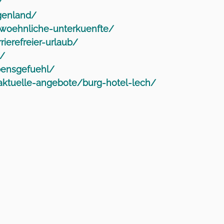
/
genland/
gewoehnliche-unterkuenfte/
ierefreier-urlaub/
n/
bensgefuehl/
aktuelle-angebote/burg-hotel-lech/