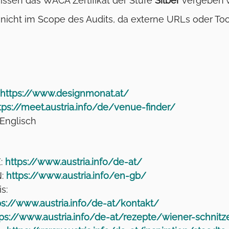
ssen das WACA Zertifikat der Stufe
Silber
vergeben 
icht im Scope des Audits, da externe URLs oder Too
https://www.designmonat.at/
tps://meet.austria.info/de/venue-finder/
d Englisch
E:
https://www.austria.info/de-at/
N:
https://www.austria.info/en-gb/
s:
ps://www.austria.info/de-at/kontakt/
tps://www.austria.info/de-at/rezepte/wiener-schnitz