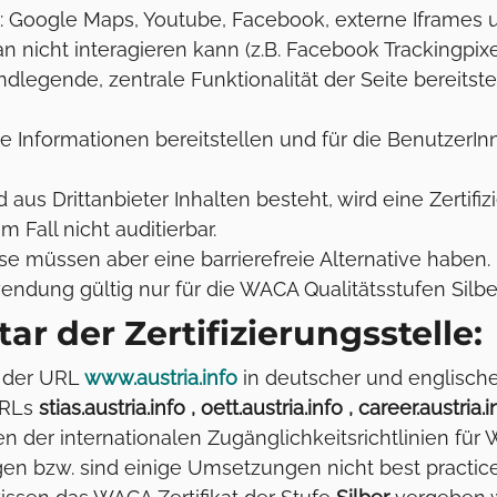
: Google Maps, Youtube, Facebook, externe Iframes und 
man nicht interagieren kann (z.B. Facebook Trackingp
undlegende, zentrale Funktionalität der Seite bereitst
che Informationen bereitstellen und für die BenutzerIn
us Drittanbieter Inhalten besteht, wird eine Zertifiz
Fall nicht auditierbar.
se müssen aber eine barrierefreie Alternative haben.
ndung gültig nur für die WACA Qualitätsstufen Silbe
 der Zertifizierungsstelle:
 der URL
www.austria.info
in deutscher und englisc
URLs
stias.austria.info , oett.austria.info , career.austria
n der internationalen Zugänglichkeitsrichtlinien fü
n bzw. sind einige Umsetzungen nicht best practic