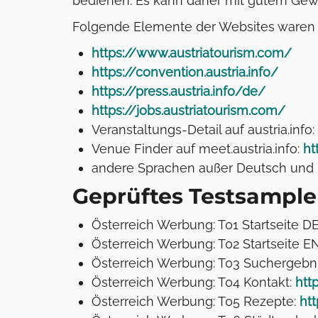
bedienen. Es kann daher mit gutem Gewi
Folgende Elemente der Websites waren n
https://www.austriatourism.com/
https://convention.austria.info/
https://press.austria.info/de/
https://jobs.austriatourism.com/
Veranstaltungs-Detail auf austria.info:
Venue Finder auf meet.austria.info:
ht
andere Sprachen außer Deutsch un
Geprüftes Testsample
Österreich Werbung: T01 Startseite D
Österreich Werbung: T02 Startseite E
Österreich Werbung: T03 Suchergebni
Österreich Werbung: T04 Kontakt:
htt
Österreich Werbung: T05 Rezepte:
ht