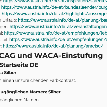
b:
https://www.austria.info/de-at/inspiration/staedte
:
https://www.austria.info/de-at/bundeslaender/bur
:
https://www.austria.info/de-at/highlights/ausser
r Urlaub:
https://www.austria.info/de-at/planung/barr
ngen:
https://www.austria.info/de-at/veranstaltunge
l:
https://www.austria.info/de-at/empfehlungen/le
tail:
https://www.austria.info/de-at/empfehlungen/
e:
https://www.austria.info/de-at/planung/anreise/
CAG und WACA-Einstufung
Startseite DE
s: Silber
n einen unzureichenden Farbkontrast.
 zugänglichen Namen: Silber
zugänglichen Namen.